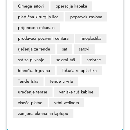
Omega satovi
operacija kapaka
plastična kirurgija lica
popravak zaslona
prijenosno računalo
prodavači pozivnih centara
rinoplastika
rješenja za tende
sat
satovi
sat za plivanje
solarni tuš
srebrne
tehnička trgovina
Tekuća rinoplastika
Tende Istra
tende u vrtu
uređenje terase
vanjske tuš kabine
viseće platno
vrtni wellness
zamjena ekrana na laptopu