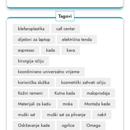
Tagovi
blefaroplastika
call centar
dijelovi za laptop
električna tenda
espresso
kada
kava
kirurgija očiju
koordinirano univerzalno vrijeme
korisnička služba
kozmetički zahvati očiju
Kožni remeni
Kutna kada
maloprodaja
Materijali za kadu
moka
Montaža kade
muški sat
muški sat za plivanje
nakit
Održavanje kade
ogrlice
Omega