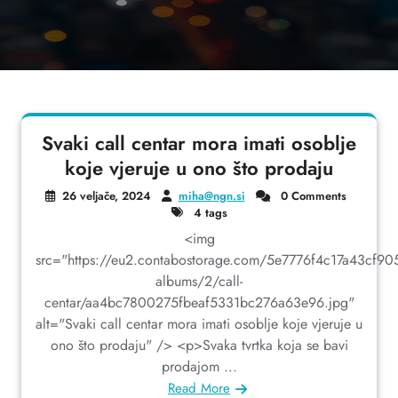
Svaki call centar mora imati osoblje
koje vjeruje u ono što prodaju
26 veljače, 2024
miha@ngn.si
0 Comments
4 tags
<img
src="https://eu2.contabostorage.com/5e7776f4c17a43cf9
albums/2/call-
centar/aa4bc7800275fbeaf5331bc276a63e96.jpg"
alt="Svaki call centar mora imati osoblje koje vjeruje u
ono što prodaju" /> <p>Svaka tvrtka koja se bavi
prodajom ...
Read More