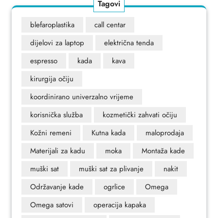
Tagovi
blefaroplastika
call centar
dijelovi za laptop
električna tenda
espresso
kada
kava
kirurgija očiju
koordinirano univerzalno vrijeme
korisnička služba
kozmetički zahvati očiju
Kožni remeni
Kutna kada
maloprodaja
Materijali za kadu
moka
Montaža kade
muški sat
muški sat za plivanje
nakit
Održavanje kade
ogrlice
Omega
Omega satovi
operacija kapaka