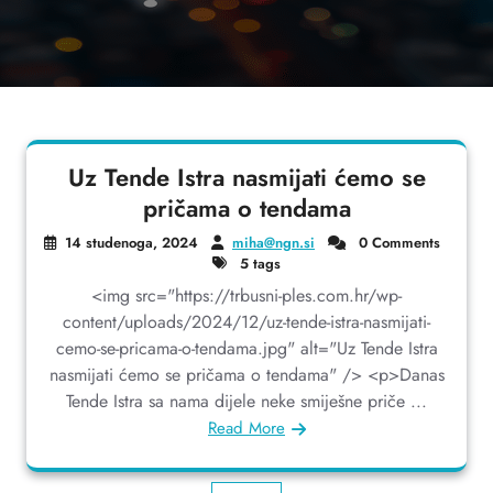
Uz Tende Istra nasmijati ćemo se
pričama o tendama
14 studenoga, 2024
miha@ngn.si
0 Comments
5 tags
<img src="https://trbusni-ples.com.hr/wp-
content/uploads/2024/12/uz-tende-istra-nasmijati-
cemo-se-pricama-o-tendama.jpg" alt="Uz Tende Istra
nasmijati ćemo se pričama o tendama" /> <p>Danas
Tende Istra sa nama dijele neke smiješne priče ...
Read More