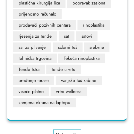
plastična kirurgija lica
popravak zaslona
prijenosno računalo
prodavači pozivnih centara
rinoplastika
rješenja za tende
sat
satovi
sat za plivanje
solarni tuš
srebrne
tehnička trgovina
Tekuća rinoplastika
Tende Istra
tende u vrtu
uređenje terase
vanjske tuš kabine
viseće platno
vrtni wellness
zamjena ekrana na laptopu