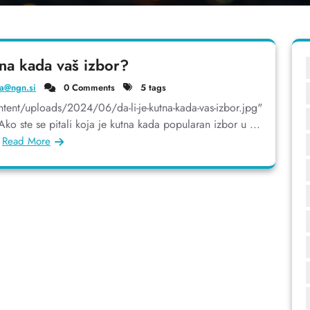
tna kada vaš izbor?
a@ngn.si
0 Comments
5 tags
ntent/uploads/2024/06/da-li-je-kutna-kada-vas-izbor.jpg"
ko ste se pitali koja je kutna kada popularan izbor u ...
Read More