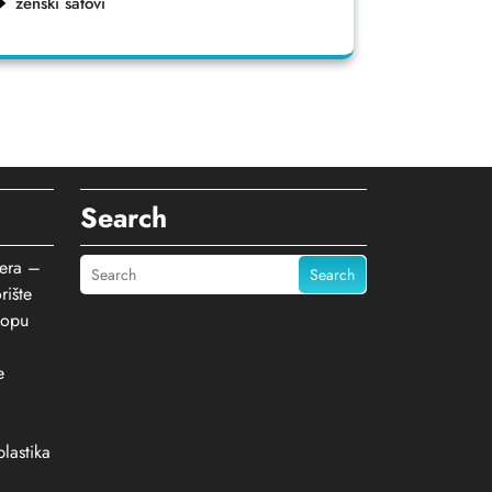
ženski satovi
Search
jera –
Search
rište
topu
e
lastika