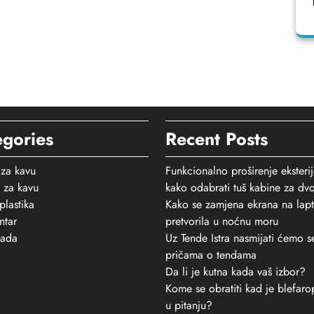
egories
Recent Posts
 za kavu
Funkcionalno proširenje eksteri
 za kavu
kako odabrati tuš kabine za dvo
plastika
Kako se zamjena ekrana na lap
ntar
pretvorila u noćnu moru
kada
Uz Tende Istra nasmijati ćemo s
pričama o tendama
Da li je kutna kada vaš izbor?
Kome se obratiti kad je blefarop
u pitanju?