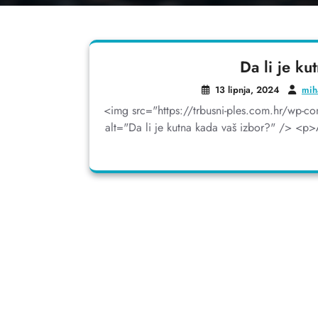
Da li je ku
13 lipnja, 2024
mih
<img src="https://trbusni-ples.com.hr/wp-co
alt="Da li je kutna kada vaš izbor?" /> <p>A