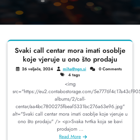
Svaki call centar mora imati osoblje
koje vjeruje u ono što prodaju
26 veljače, 2024
miha@ngn.si
0 Comments
4 tags
<img
src="https://eu2.contabostorage.com/5e7776f4c17a43cf9
albums/2/call-
centar/aa4bc7800275fbeaf5331bc276a63e96.jpg"
alt="Svaki call centar mora imati osoblje koje vjeruje u
ono što prodaju" /> <p>Svaka tvrtka koja se bavi
prodajom ...
Read More