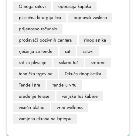
Omega satovi
operacija kapaka
plastična kirurgija lica
popravak zaslona
prijenosno računalo
prodavači pozivnih centara
rinoplastika
rješenja za tende
sat
satovi
sat za plivanje
solarni tuš
srebrne
tehnička trgovina
Tekuća rinoplastika
Tende Istra
tende u vrtu
uređenje terase
vanjske tuš kabine
viseće platno
vrtni wellness
zamjena ekrana na laptopu