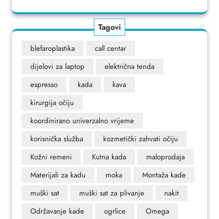
Tagovi
blefaroplastika
call centar
dijelovi za laptop
električna tenda
espresso
kada
kava
kirurgija očiju
koordinirano univerzalno vrijeme
korisnička služba
kozmetički zahvati očiju
Kožni remeni
Kutna kada
maloprodaja
Materijali za kadu
moka
Montaža kade
muški sat
muški sat za plivanje
nakit
Održavanje kade
ogrlice
Omega