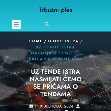
Skip
Trbušni ples
to
content
/
/
HOME
TENDE ISTRA
UZ TENDE ISTRA
NASMIJATI ĆEMO SE
PRIČAMA O TENDAMA
UZ TENDE ISTRA
NASMIJATI ĆEMO
SE PRIČAMA O
TENDAMA
14 STUDENOGA, 2024