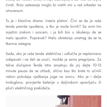
čvrsti. Brzo zatezanje moglo bi vratiti mir u vaš orkestar na
otvorenom.
Tu je i klasična drama ‘viseće platno’. Čini se da je vaša
tenda previše opuštena, a tko je može kriviti? Sa svim tim
svježim zrakom i suncem, i ja bih bio u iskušenju da se
malo spustim. Popravak? Malo okretanja unatrag da se ta
tkanina zategne.
Sada, ako je vaša tenda električna i odlučila je neplanirano
odspavati i ne želi se uvući, možda je samo pregrijana. Za
takve slučajeve Tende Istra savjetuju da joj dajte 10-15
minuta pauze da se ohladi, slično kao što biste to učinili
nakon pokušaja vježbanja joge na suncu. Ako je i dalje
tvrdoglava, provjerite baterije u daljinskom upravljaču ili
ploči električnog prekidača.