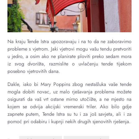
Na kraju Tende Istra upozoravaju i na to da ne zaboravimo
probleme s vjetrom. Jaki vjetrovi mogu vašu tendu pretvoriti
u jedro, a osim ako ne planirate ploviti preko sedam mora
iz svog dvorišta, razmislite o uvlačenju tende tijekom
posebno vjetrovitih dana.
Dakle, iako bi Mary Poppins zbog nestašluka vaše tende
mogla dobiti novac, uz malo rješavanja problema možete
osigurati da vaš vrt ostane mirno utočište, a ne mjesto na
kojem se odvija akcijski vremenski triler. Ako bilo gdje
zapnete putem, Tende Istra su tu i za još savjeta, ali i za
pomoć pri odabiru i kupnji nekih drugih sjenovitih rješenja.