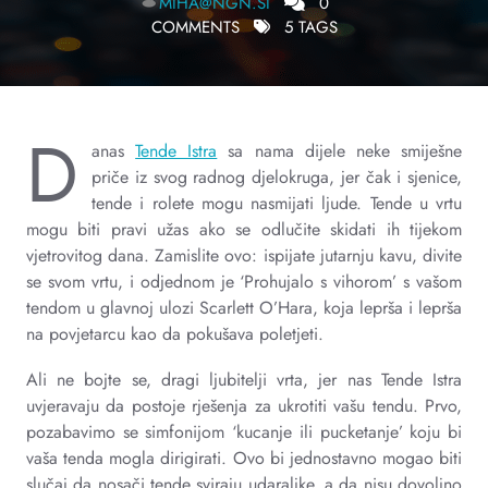
MIHA@NGN.SI
0
COMMENTS
5 TAGS
D
anas
Tende Istra
sa nama dijele neke smiješne
priče iz svog radnog djelokruga, jer čak i sjenice,
tende i rolete mogu nasmijati ljude. Tende u vrtu
mogu biti pravi užas ako se odlučite skidati ih tijekom
vjetrovitog dana. Zamislite ovo: ispijate jutarnju kavu, divite
se svom vrtu, i odjednom je ‘Prohujalo s vihorom’ s vašom
tendom u glavnoj ulozi Scarlett O’Hara, koja leprša i leprša
na povjetarcu kao da pokušava poletjeti.
Ali ne bojte se, dragi ljubitelji vrta, jer nas Tende Istra
uvjeravaju da postoje rješenja za ukrotiti vašu tendu. Prvo,
pozabavimo se simfonijom ‘kucanje ili pucketanje’ koju bi
vaša tenda mogla dirigirati. Ovo bi jednostavno mogao biti
slučaj da nosači tende sviraju udaraljke, a da nisu dovoljno