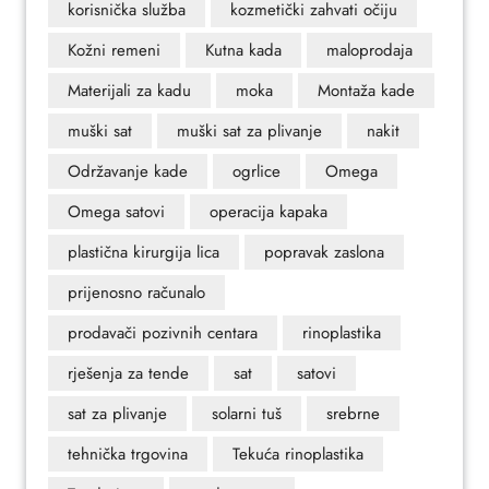
korisnička služba
kozmetički zahvati očiju
Kožni remeni
Kutna kada
maloprodaja
Materijali za kadu
moka
Montaža kade
muški sat
muški sat za plivanje
nakit
Održavanje kade
ogrlice
Omega
Omega satovi
operacija kapaka
plastična kirurgija lica
popravak zaslona
prijenosno računalo
prodavači pozivnih centara
rinoplastika
rješenja za tende
sat
satovi
sat za plivanje
solarni tuš
srebrne
tehnička trgovina
Tekuća rinoplastika