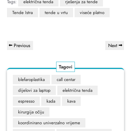
Tags:
električna tenda
rješenja za tende
Tende Istra
tende u vrtu
viseće platno
Navigacija
Previous
Next
Previous
Next
objava
Post
Post
Tagovi
blefaroplastika
call centar
dijelovi za laptop
električna tenda
espresso
kada
kava
kirurgija očiju
koordinirano univerzalno vrijeme