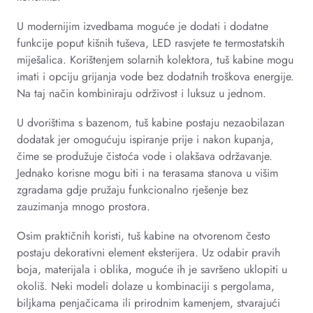
U modernijim izvedbama moguće je dodati i dodatne
funkcije poput kišnih tuševa, LED rasvjete te termostatskih
miješalica. Korištenjem solarnih kolektora, tuš kabine mogu
imati i opciju grijanja vode bez dodatnih troškova energije.
Na taj način kombiniraju održivost i luksuz u jednom.
U dvorištima s bazenom, tuš kabine postaju nezaobilazan
dodatak jer omogućuju ispiranje prije i nakon kupanja,
čime se produžuje čistoća vode i olakšava održavanje.
Jednako korisne mogu biti i na terasama stanova u višim
zgradama gdje pružaju funkcionalno rješenje bez
zauzimanja mnogo prostora.
Osim praktičnih koristi, tuš kabine na otvorenom često
postaju dekorativni element eksterijera. Uz odabir pravih
boja, materijala i oblika, moguće ih je savršeno uklopiti u
okoliš. Neki modeli dolaze u kombinaciji s pergolama,
biljkama penjačicama ili prirodnim kamenjem, stvarajući