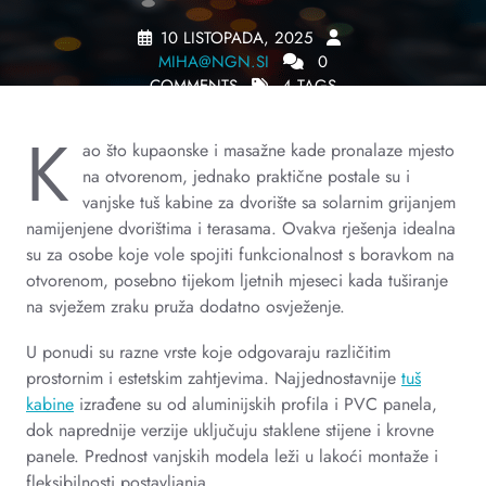
10 LISTOPADA, 2025
MIHA@NGN.SI
0
COMMENTS
4 TAGS
K
ao što kupaonske i masažne kade pronalaze mjesto
na otvorenom, jednako praktične postale su i
vanjske tuš kabine za dvorište sa solarnim grijanjem
namijenjene dvorištima i terasama. Ovakva rješenja idealna
su za osobe koje vole spojiti funkcionalnost s boravkom na
otvorenom, posebno tijekom ljetnih mjeseci kada tuširanje
na svježem zraku pruža dodatno osvježenje.
U ponudi su razne vrste koje odgovaraju različitim
prostornim i estetskim zahtjevima. Najjednostavnije
tuš
kabine
izrađene su od aluminijskih profila i PVC panela,
dok naprednije verzije uključuju staklene stijene i krovne
panele. Prednost vanjskih modela leži u lakoći montaže i
fleksibilnosti postavljanja.