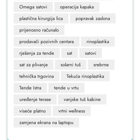
Omega satovi
operacija kapaka
plastična kirurgija lica
popravak zaslona
prijenosno računalo
prodavači pozivnih centara
rinoplastika
rješenja za tende
sat
satovi
sat za plivanje
solarni tuš
srebrne
tehnička trgovina
Tekuća rinoplastika
Tende Istra
tende u vrtu
uređenje terase
vanjske tuš kabine
viseće platno
vrtni wellness
zamjena ekrana na laptopu