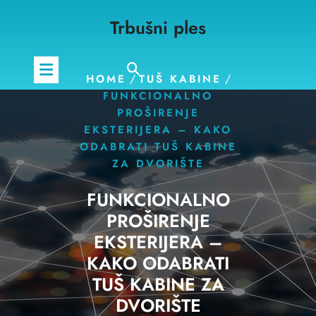
Skip
Trbušni ples
to
content
/
/
HOME
TUŠ KABINE
FUNKCIONALNO
PROŠIRENJE
EKSTERIJERA – KAKO
ODABRATI TUŠ KABINE
ZA DVORIŠTE
FUNKCIONALNO
PROŠIRENJE
EKSTERIJERA –
KAKO ODABRATI
TUŠ KABINE ZA
DVORIŠTE