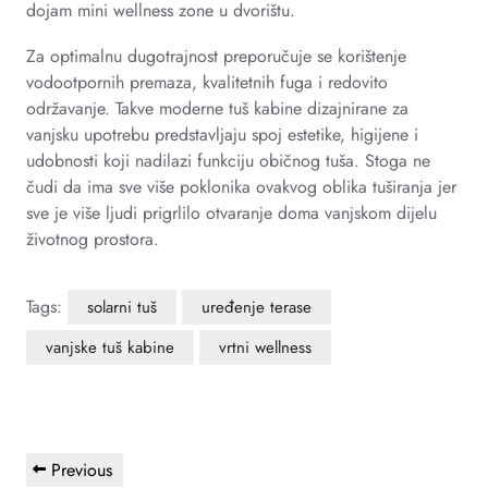
dojam mini wellness zone u dvorištu.
Za optimalnu dugotrajnost preporučuje se korištenje
vodootpornih premaza, kvalitetnih fuga i redovito
održavanje. Takve moderne tuš kabine dizajnirane za
vanjsku upotrebu predstavljaju spoj estetike, higijene i
udobnosti koji nadilazi funkciju običnog tuša. Stoga ne
čudi da ima sve više poklonika ovakvog oblika tuširanja jer
sve je više ljudi prigrlilo otvaranje doma vanjskom dijelu
životnog prostora.
Tags:
solarni tuš
uređenje terase
vanjske tuš kabine
vrtni wellness
Navigacija
Previous
Previous
objava