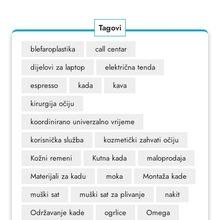
Post
Tagovi
blefaroplastika
call centar
dijelovi za laptop
električna tenda
espresso
kada
kava
kirurgija očiju
koordinirano univerzalno vrijeme
korisnička služba
kozmetički zahvati očiju
Kožni remeni
Kutna kada
maloprodaja
Materijali za kadu
moka
Montaža kade
muški sat
muški sat za plivanje
nakit
Održavanje kade
ogrlice
Omega